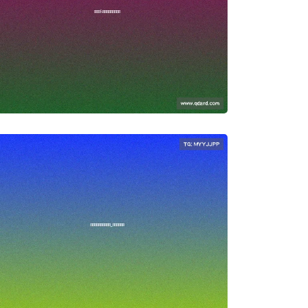
请列出5项电子竞技相关职业
电子竞技郑鑫简介图片_电子竞
技演员