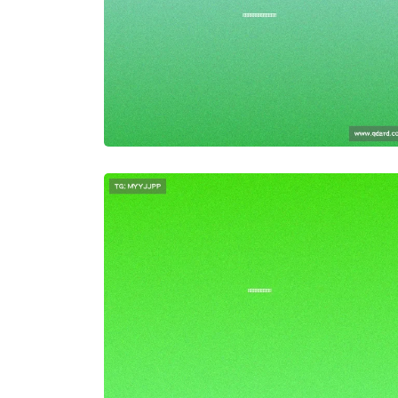
青海电子竞技厂商电话是多少
电竞沫子在哪里直播