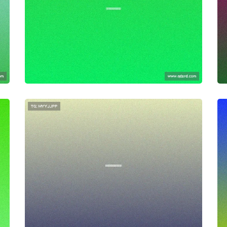
重庆电子竞技城招聘网
电竞中枢：每日热点追踪