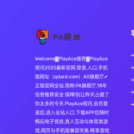
Welcome▓PlayAce推荐▓PlayAce
视讯2025最新官网,登录,入口,手机
版网址（qdard.com）AG旗舰厅✔
正版官网全站,简称:PA旗舰厅,18年
信誉推荐安全.保障!别让昨天占据了
你太多的今天.PlayAce视讯,会员登
录后,进入全站入口,下载APP后随时
畅玩电子竞技,真人互动与体育类游
戏,网页与手机版兼容完美,畅享游戏